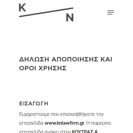
Skip
Menu
to
main
content
ΔΗΛΩΣΗ ΑΠΟΠΟΙΗΣΗΣ ΚΑΙ
ΟΡΟΙ ΧΡΗΣΗΣ
ΕΙΣΑΓΩΓΗ
Ευχαριστούμε που επισκεφθήκατε την
ιστοσελίδα
www.knlawfirm.gr
. Η παρούσα
ιστοσελίδα ανήκει στην
ΚΟΥΤΡΑΣ &